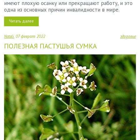
имеют плохую осанку или прекращают работу, и это
одна из основных причин инвалидности в мире.
Читать далее
Natali
07 февраля 2022
здоровье
ПОЛЕЗНАЯ ПАСТУШЬЯ СУМКА