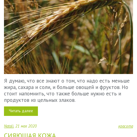
Я думаю, что все знают о том, что надо есть меньше
жира, сахара и соли, и больше овощей и фруктов. Но
стоит напомнить, что также больше нужно есть и
продуктов из цельных злаков.
Читать далее
Natali
21 мая 2020
красота
СИЯЮЩАЯ КОЖА