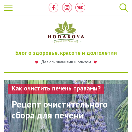
Перейти
к
основному
содержанию
Блог о здоровье, красоте и долголетии
Делюсь знаниями и опытом
Как очистить печень травами?
Рецепт очистительного
сбора для печени