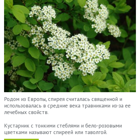
Родом из Европы, спирея считалась священной и
использовалась в средние века травниками из-за ее
лечебных свойств.
Кустарник с тонкими стеблями и бело-розовыми
цветками называют спиреей или таволгой.