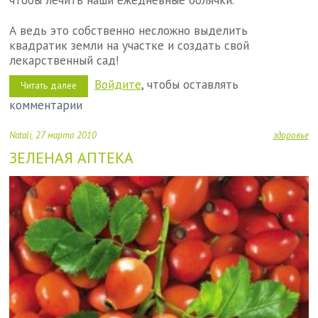
А ведь это собственно несложно выделить
квадратик земли на участке и создать свой
лекарственный сад!
Войдите
, чтобы оставлять
Читать далее
о
Лекарственный
комментарии
огород
в
саду
Natali
27 марта 2010
здоровье
ЗЕЛЕНАЯ АПТЕКА