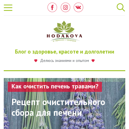
Перейти
к
основному
содержанию
Блог о здоровье, красоте и долголетии
Делюсь знаниями и опытом
Как очистить печень травами?
Рецепт очистительного
сбора для печени