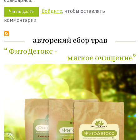
Войдите
, чтобы оставлять
Читать далее
о
Барбарис
комментарии
в
народной
медицине
авторский сбор трав
“ ФитоДетокс -
мягкое очищение”