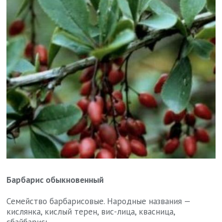
Барбарис обыкновенный
Семейство барбарисовые. Народные названия —
кислянка, кислый терен, вис-лица, квасница,
сбайбарись...