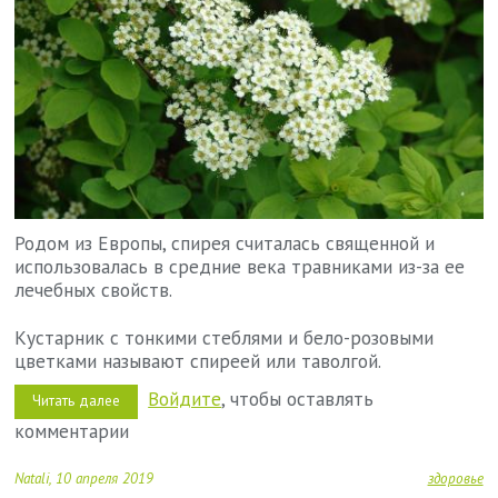
Родом из Европы, спирея считалась священной и
использовалась в средние века травниками из-за ее
лечебных свойств.
Кустарник с тонкими стеблями и бело-розовыми
цветками называют спиреей или таволгой.
Войдите
, чтобы оставлять
Читать далее
о
Противовирусная
комментарии
спирея
Natali
10 апреля 2019
здоровье